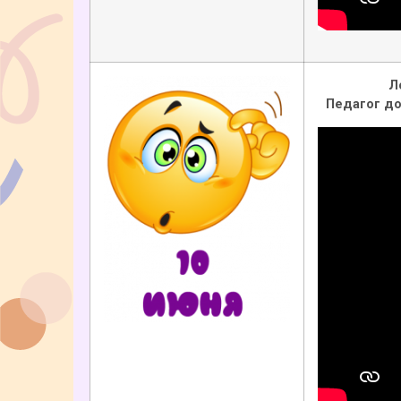
Л
Педагог д