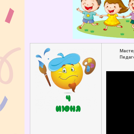
Масте
Педаг