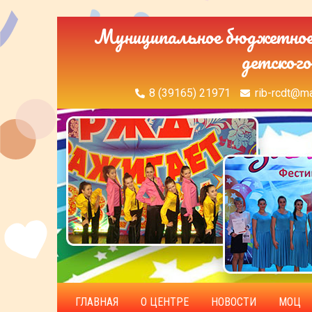
Муниципальное бюджетное 
детского
8 (39165) 21971
rib-rcdt@ma
ГЛАВНАЯ
О ЦЕНТРЕ
НОВОСТИ
МОЦ