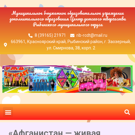
Муниципальное бюджетное образовательное учреждение
дополнительного образования Центр детского творчества
Рыбинского муниципального округа
8 (39165) 21971
rib-rcdt@mail.ru
663961, Красноярский край, Рыбинский район, г. Заозерный,
ул. Смирнова, 38, корп. 2
«Афганистан — живая