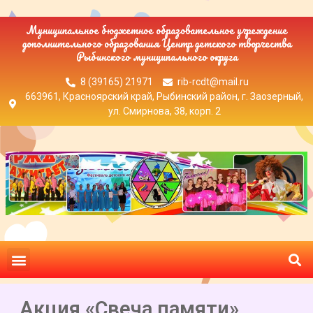
Муниципальное бюджетное образовательное учреждение
дополнительного образования Центр детского творчества
Рыбинского муниципального округа
8 (39165) 21971
rib-rcdt@mail.ru
663961, Красноярский край, Рыбинский район, г. Заозерный,
ул. Смирнова, 38, корп. 2
Акция «Свеча памяти»