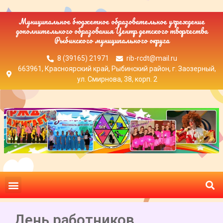
Муниципальное бюджетное образовательное учреждение
дополнительного образования Центр детского творчества
Рыбинского муниципального округа
8 (39165) 21971
rib-rcdt@mail.ru
663961, Красноярский край, Рыбинский район, г. Заозерный,
ул. Смирнова, 38, корп. 2
День работников