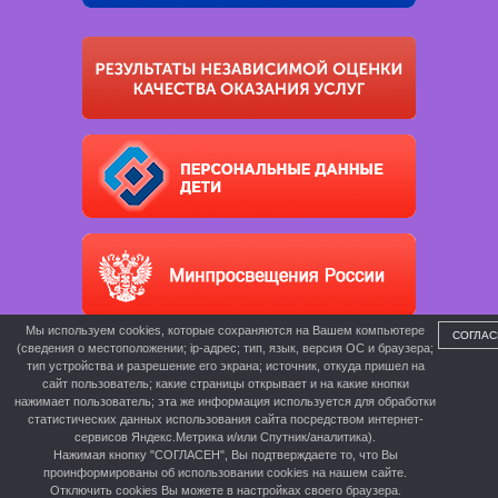
Мы используем cookies, которые сохраняются на Вашем компьютере
СОГЛАС
(сведения о местоположении; ip-адрес; тип, язык, версия ОС и браузера;
тип устройства и разрешение его экрана; источник, откуда пришел на
сайт пользователь; какие страницы открывает и на какие кнопки
нажимает пользователь; эта же информация используется для обработки
статистических данных использования сайта посредством интернет-
сервисов Яндекс.Метрика и/или Спутник/аналитика).
Нажимая кнопку "СОГЛАСЕН", Вы подтверждаете то, что Вы
проинформированы об использовании cookies на нашем сайте.
Отключить cookies Вы можете в настройках своего браузера.