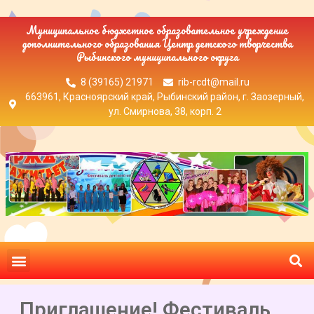
Муниципальное бюджетное образовательное учреждение
дополнительного образования Центр детского творчества
Рыбинского муниципального округа
8 (39165) 21971
rib-rcdt@mail.ru
663961, Красноярский край, Рыбинский район, г. Заозерный,
ул. Смирнова, 38, корп. 2
Приглашение! Фестиваль