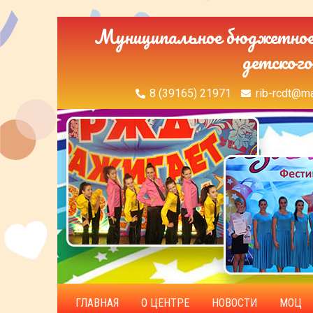
Муниципальное бюджетное 
детского
8 (39165) 21971
rib-rcdt@ma
ГЛАВНАЯ
О ЦЕНТРЕ
НОВОСТИ
МОЦ