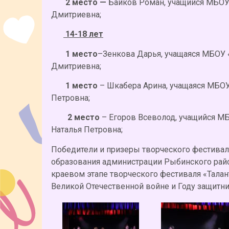
2 место —
Байков Роман, учащийся МБОУ
Дмитриевна;
14-18 лет
1 место
–Зенкова Дарья, учащаяся МБОУ
Дмитриевна;
1 место
– Шкабера Арина, учащаяся МБО
Петровна;
2 место
– Егоров Всеволод, учащийся М
Наталья Петровна;
Победители и призеры творческого фестивал
образования администрации Рыбинского райо
краевом этапе творческого фестиваля «Тала
Великой Отечественной войне и Году защитни