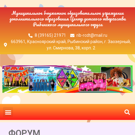
Муниципальное бюджетное образовательное учреждение
дополнительного образования Центр детского творчества
Рыбинского муниципального округа
8 (39165) 21971
rib-rcdt@mail.ru
663961, Красноярский край, Рыбинский район, г. Заозерный,
ул. Смирнова, 38, корп. 2
ФОРУМ