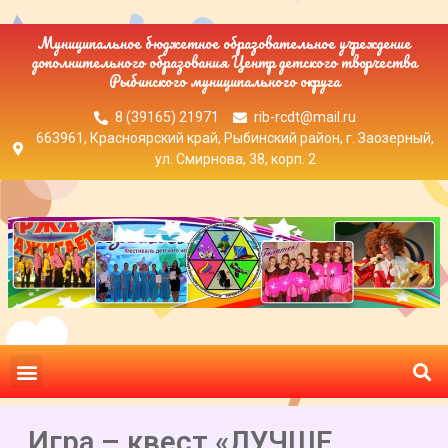
Муниципальное бюджетное образовательное учреждение
дополнительного образования Центр детского творчества
Рыбинского муниципального округа
8 (39165) 21971
rib-rcdt@mail.ru
663961, Красноярский край, Рыбинский район, г. Заозерный,
ул. Смирнова, 38, корп. 2
Игра – квест «ЛУЧШЕ