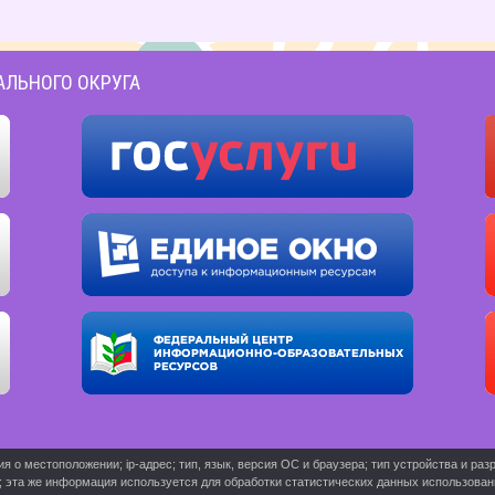
АЛЬНОГО ОКРУГА
о местоположении; ip-адрес; тип, язык, версия ОС и браузера; тип устройства и разр
ь; эта же информация используется для обработки статистических данных использова