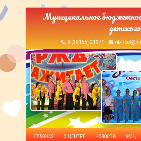
Муниципальное бюджетное 
детского
8 (39165) 21971
rib-rcdt@ma
ГЛАВНАЯ
О ЦЕНТРЕ
НОВОСТИ
МОЦ