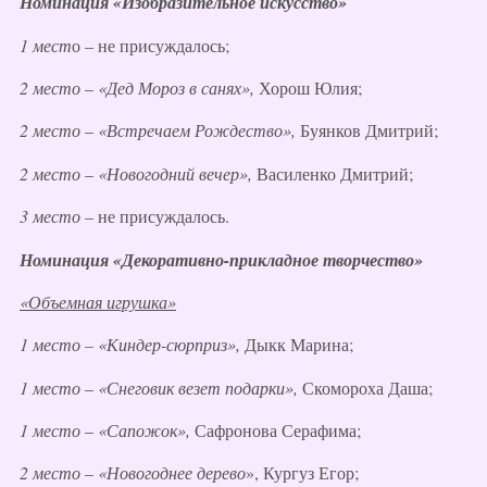
Номинация «Изобразительное искусство»
1 мест
о – не присуждалось;
2 место
–
«Дед Мороз в санях»,
Хорош Юлия;
2 место
–
«Встречаем Рождество»,
Буянков Дмитрий;
2 место
–
«Новогодний вечер»,
Василенко Дмитрий;
3 место
– не присуждалось.
Номинация «Декоративно-прикладное творчество»
«Объемная игрушка»
1 место – «Киндер-сюрприз»,
Дыкк Марина;
1 место
–
«Снеговик везет подарки»,
Скомороха Даша;
1 место
–
«Сапожок»,
Сафронова Серафима;
2 место
–
«Новогоднее дерево
», Кургуз Егор;