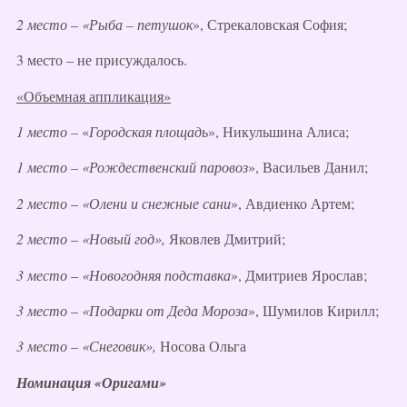
2 место
–
«Рыба – петушок
», Стрекаловская София;
3 место – не присуждалось.
«Объемная аппликация»
1 место –
«
Городская
площадь
», Никульшина Алиса;
1 место – «Рождественский паровоз
», Васильев Данил;
2 место
–
«Олени и снежные сани
», Авдиенко Артем;
2 место
–
«Новый год»,
Яковлев Дмитрий;
3 место
–
«Новогодняя подставка
», Дмитриев Ярослав;
3 место
–
«Подарки от Деда Мороза
», Шумилов Кирилл;
3 место
–
«Снеговик»,
Носова Ольга
Номинация «Оригами»