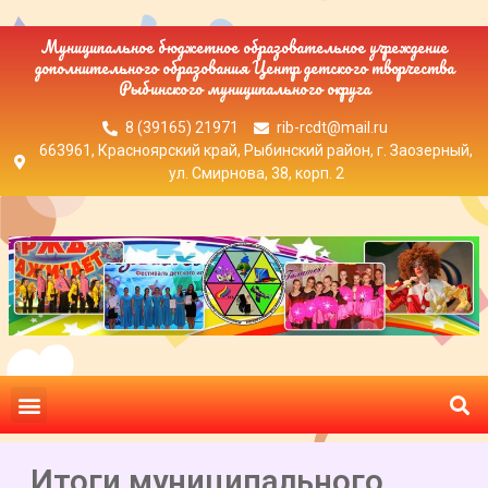
Муниципальное бюджетное образовательное учреждение
дополнительного образования Центр детского творчества
Рыбинского муниципального округа
8 (39165) 21971
rib-rcdt@mail.ru
663961, Красноярский край, Рыбинский район, г. Заозерный,
ул. Смирнова, 38, корп. 2
Итоги муниципального