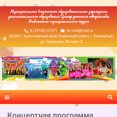
Муниципальное бюджетное образовательное учреждение
дополнительного образования Центр детского творчества
Рыбинского муниципального округа
8 (39165) 21971
rib-rcdt@mail.ru
663961, Красноярский край, Рыбинский район, г. Заозерный,
ул. Смирнова, 38, корп. 2
Концертная программа