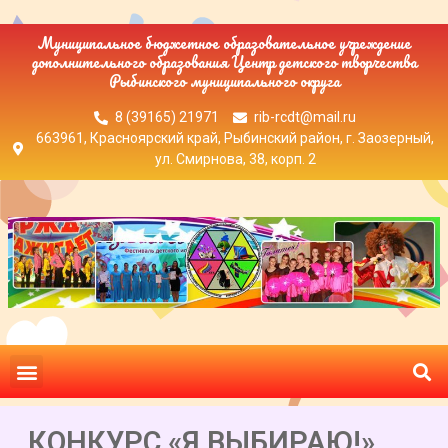
Муниципальное бюджетное образовательное учреждение
дополнительного образования Центр детского творчества
Рыбинского муниципального округа
8 (39165) 21971
rib-rcdt@mail.ru
663961, Красноярский край, Рыбинский район, г. Заозерный,
ул. Смирнова, 38, корп. 2
КОНКУРС «Я ВЫБИРАЮ!»