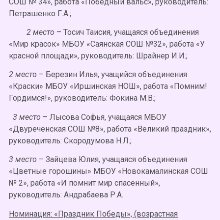
СОШ № 34», работа «Победный вальс», руководитель:
Петрашенко Г.А.;
2 место
– Тосич Таисия, учащаяся объединения
«Мир красок» МБОУ «Саянская СОШ №32», работа «У
красной площади», руководитель: Шрайнер И.И.;
2 мест
о – Березин Илья, учащийся объединения
«Краски» МБОУ «Иршинская НОШ», работа «Помним!
Гордимся!», руководитель: Фокина М.В.;
3 место
– Лысова Софья, учащаяся МБОУ
«Двуреченская СОШ №8», работа «Великий праздник»,
руководитель: Скородумова Н.Л.;
3 место
– Зайцева Юлия, учащаяся объединения
«Цветные горошины» МБОУ «Новокамалинская СОШ
№ 2», работа «И помнит мир спасенный»,
руководитель: Андрабаева Р.А.
Номинация: «Праздник Победы», (возрастная