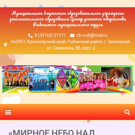
Муниципальное бюджетное образовательное учреждение
дополнительного образования Центр детского творчества
Рыбинского муниципального округа
8 (39165) 21971
rib-rcdt@mail.ru
663961, Красноярский край, Рыбинский район, г. Заозерный,
ул. Смирнова, 38, корп. 2
«МИРНОЕ НЕБО НАД