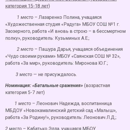
категория 15-18 лет)
1 место
– Лазаренко Полина, учащаяся
«Художественная студия «Радуга» МБОУ СОШ №1 г.
Заозерного, работа «И вновь в строю – в бессмертном
полку», руководитель: Кузьминых А.Е.;
2 место
– Пашура Дарья, учащаяся объединения
«Чудо своими руками» МБОУ «Саянская СОШ № 32»,
работа «За мир», руководитель: Миронова Ю.Г.;
3 место
— не присуждалось.
Номинация: «Батальные сражения»
(возрастная
категория 5-7 лет)
1 место
– Леонович Надежда, воспитанница
МБДОУ «Новокамалинский детский сад «Малыш»,
работа «За Родину!», руководитель: Леонович Л.Д.;
2 место
– Кабатько Элла, учащаяся МБОУ