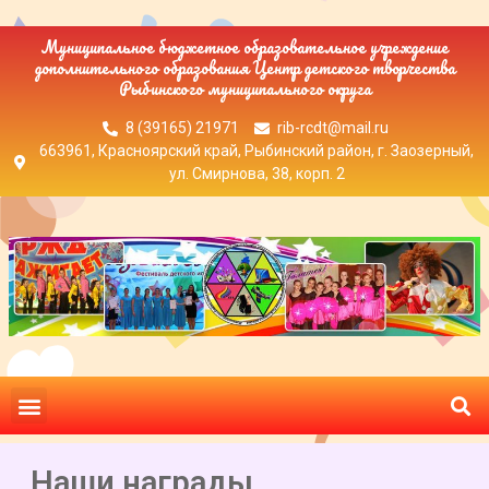
Муниципальное бюджетное образовательное учреждение
дополнительного образования Центр детского творчества
Рыбинского муниципального округа
8 (39165) 21971
rib-rcdt@mail.ru
663961, Красноярский край, Рыбинский район, г. Заозерный,
ул. Смирнова, 38, корп. 2
Наши награды