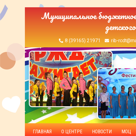
Муниципальное бюджетное 
детского
8 (39165) 21971
rib-rcdt@ma
ГЛАВНАЯ
О ЦЕНТРЕ
НОВОСТИ
МОЦ