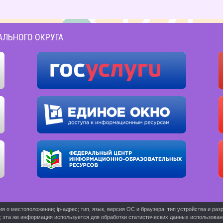
АЛЬНОГО ОКРУГА
о местоположении; ip-адрес; тип, язык, версия ОС и браузера; тип устройства и разр
ь; эта же информация используется для обработки статистических данных использова