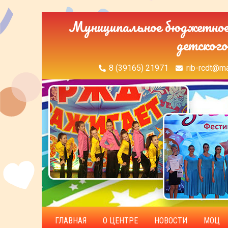
Муниципальное бюджетное 
детского
8 (39165) 21971
rib-rcdt@ma
ГЛАВНАЯ
О ЦЕНТРЕ
НОВОСТИ
МОЦ