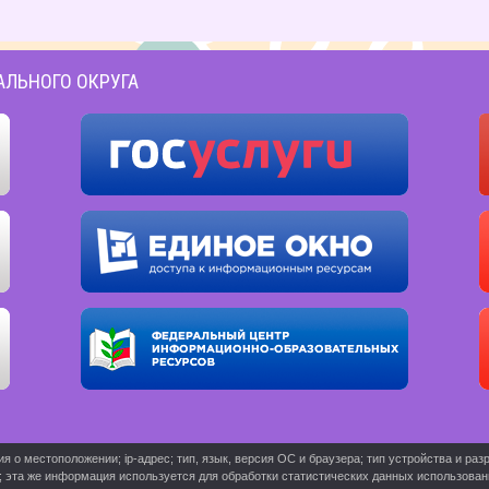
АЛЬНОГО ОКРУГА
о местоположении; ip-адрес; тип, язык, версия ОС и браузера; тип устройства и разр
ь; эта же информация используется для обработки статистических данных использова