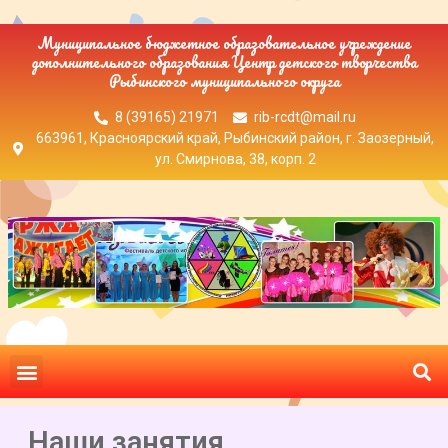
Муниципальное бюджетное образовательное учреждение
дополнительного образования Центр детского творчества
Рыбинского муниципального округа
8 (39165) 21971
rib-rcdt@mail.ru
663961, Красноярский край, Рыбинский район, г. Заозерный,
ул. Смирнова, 38, корп. 2
Наши занятия