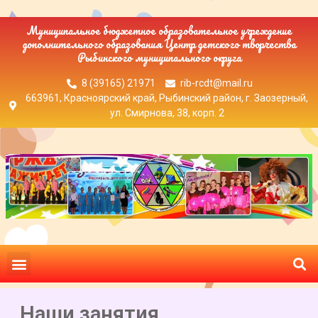
Муниципальное бюджетное образовательное учреждение
дополнительного образования Центр детского творчества
Рыбинского муниципального округа
8 (39165) 21971
rib-rcdt@mail.ru
663961, Красноярский край, Рыбинский район, г. Заозерный,
ул. Смирнова, 38, корп. 2
Наши занятия