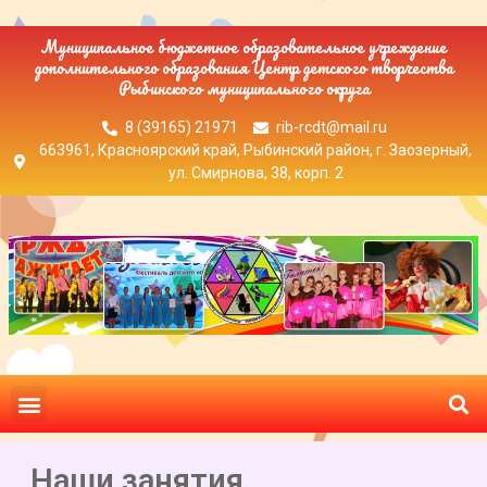
Муниципальное бюджетное образовательное учреждение
дополнительного образования Центр детского творчества
Рыбинского муниципального округа
8 (39165) 21971
rib-rcdt@mail.ru
663961, Красноярский край, Рыбинский район, г. Заозерный,
ул. Смирнова, 38, корп. 2
Наши занятия