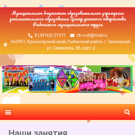
Муниципальное бюджетное образовательное учреждение
дополнительного образования Центр детского творчества
Рыбинского муниципального округа
8 (39165) 21971
rib-rcdt@mail.ru
663961, Красноярский край, Рыбинский район, г. Заозерный,
ул. Смирнова, 38, корп. 2
Наши занятия