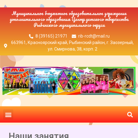
Муниципальное бюджетное образовательное учреждение
дополнительного образования Центр детского творчества
Рыбинского муниципального округа
8 (39165) 21971
rib-rcdt@mail.ru
663961, Красноярский край, Рыбинский район, г. Заозерный,
ул. Смирнова, 38, корп. 2
Наши занятия