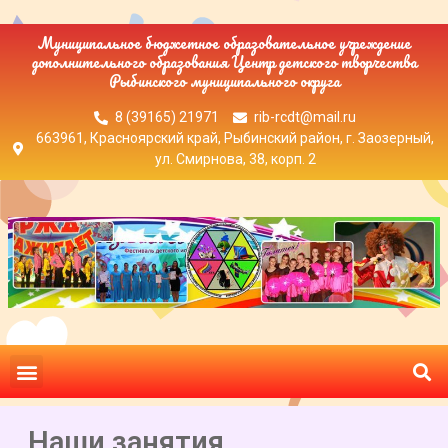
Муниципальное бюджетное образовательное учреждение
дополнительного образования Центр детского творчества
Рыбинского муниципального округа
8 (39165) 21971
rib-rcdt@mail.ru
663961, Красноярский край, Рыбинский район, г. Заозерный,
ул. Смирнова, 38, корп. 2
Наши занятия