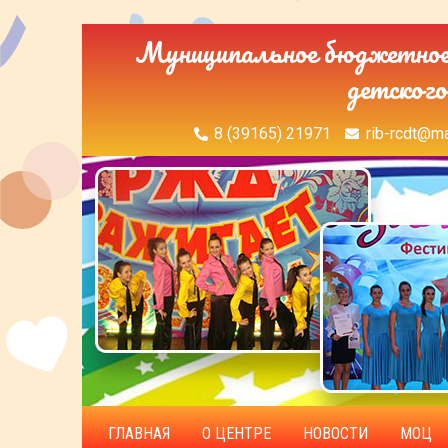
Муниципальное бюджетное 
детского
8 (39165) 21971
rib-rcdt@ma
ГЛАВНАЯ
О ЦЕНТРЕ
НОВОСТИ
МОЦ