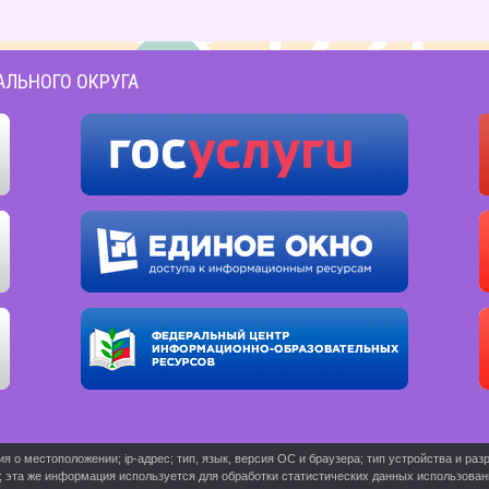
АЛЬНОГО ОКРУГА
о местоположении; ip-адрес; тип, язык, версия ОС и браузера; тип устройства и разр
ь; эта же информация используется для обработки статистических данных использова