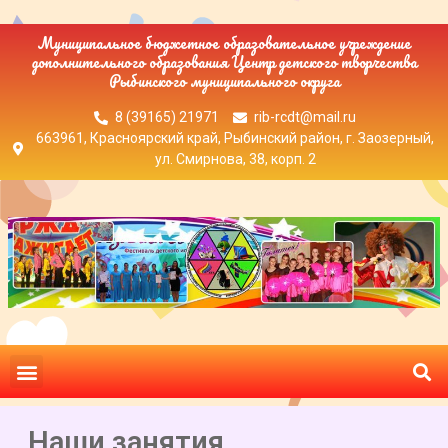
Муниципальное бюджетное образовательное учреждение
дополнительного образования Центр детского творчества
Рыбинского муниципального округа
8 (39165) 21971
rib-rcdt@mail.ru
663961, Красноярский край, Рыбинский район, г. Заозерный,
ул. Смирнова, 38, корп. 2
Наши занятия