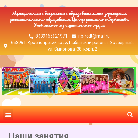
Муниципальное бюджетное образовательное учреждение
дополнительного образования Центр детского творчества
Рыбинского муниципального округа
8 (39165) 21971
rib-rcdt@mail.ru
663961, Красноярский край, Рыбинский район, г. Заозерный,
ул. Смирнова, 38, корп. 2
Наши занятия