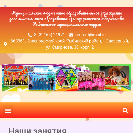
Муниципальное бюджетное образовательное учреждение
дополнительного образования Центр детского творчества
Рыбинского муниципального округа
8 (39165) 21971
rib-rcdt@mail.ru
663961, Красноярский край, Рыбинский район, г. Заозерный,
ул. Смирнова, 38, корп. 2
Наши занятия