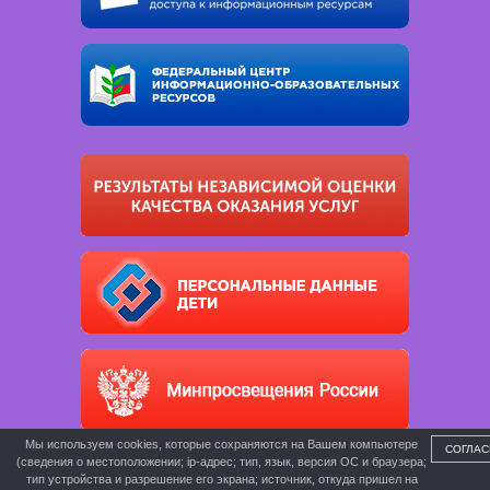
Мы используем cookies, которые сохраняются на Вашем компьютере
СОГЛАС
(сведения о местоположении; ip-адрес; тип, язык, версия ОС и браузера;
тип устройства и разрешение его экрана; источник, откуда пришел на