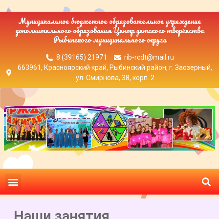
Муниципальное бюджетное образовательное учреждение
дополнительного образования Центр детского творчества
Рыбинского муниципального округа
8 (39165) 21971
rib-rcdt@mail.ru
663961, Красноярский край, Рыбинский район, г. Заозерный,
ул. Смирнова, 38, корп. 2
Наши занятия