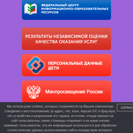
Мы используем cookies, которые сохраняются на Вашем компьютере
СОГЛАС
(сведения о местоположении; ip-адрес; тип, язык, версия ОС и браузера;
тип устройства и разрешение его экрана; источник, откуда пришел на
сайт пользователь; какие страницы открывает и на какие кнопки
нажимает пользователь; эта же информация используется для обработки
статистических данных использования сайта посредством интернет-