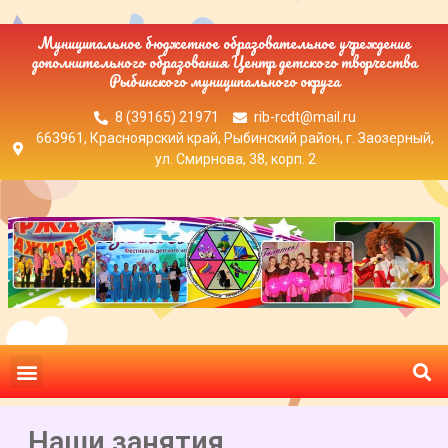
Муниципальное бюджетное образовательное учреждение
дополнительного образования Центр детского творчества
Рыбинского муниципального округа
8 (39165) 21971
rib-rcdt@mail.ru
663961, Красноярский край, Рыбинский район, г. Заозерный,
ул. Смирнова, 38, корп. 2
Наши занятия