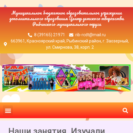
Муниципальное бюджетное образовательное учреждение
дополнительного образования Центр детского творчества
Рыбинского муниципального округа
8 (39165) 21971
rib-rcdt@mail.ru
663961, Красноярский край, Рыбинский район, г. Заозерный,
ул. Смирнова, 38, корп. 2
Наши занятия. Изучали