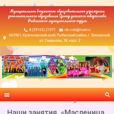
Муниципальное бюджетное образовательное учреждение
дополнительного образования Центр детского творчества
Рыбинского муниципального округа
8 (39165) 21971
rib-rcdt@mail.ru
663961, Красноярский край, Рыбинский район, г. Заозерный,
ул. Смирнова, 38, корп. 2
Наши занятия. «Масленица