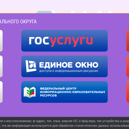
АЛЬНОГО ОКРУГА
о местоположении; ip-адрес; тип, язык, версия ОС и браузера; тип устройства и разр
ь; эта же информация используется для обработки статистических данных использова