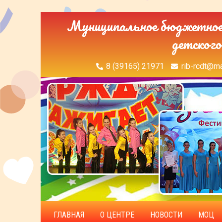
Муниципальное бюджетное 
детского
8 (39165) 21971
rib-rcdt@ma
ГЛАВНАЯ
О ЦЕНТРЕ
НОВОСТИ
МОЦ