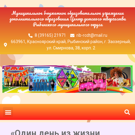
Муниципальное бюджетное образовательное учреждение
дополнительного образования Центр детского творчества
Рыбинского муниципального округа
8 (39165) 21971
rib-rcdt@mail.ru
663961, Красноярский край, Рыбинский район, г. Заозерный,
ул. Смирнова, 38, корп. 2
«Один день из жизни