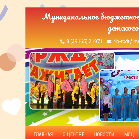
Муниципальное бюджетное 
детского
8 (39165) 21971
rib-rcdt@ma
ГЛАВНАЯ
О ЦЕНТРЕ
НОВОСТИ
МОЦ