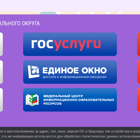
АЛЬНОГО ОКРУГА
о местоположении; ip-адрес; тип, язык, версия ОС и браузера; тип устройства и разр
ь; эта же информация используется для обработки статистических данных использова