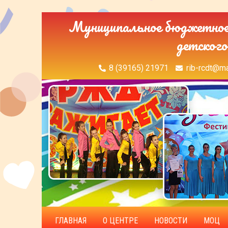
Муниципальное бюджетное 
детского
8 (39165) 21971
rib-rcdt@ma
ГЛАВНАЯ
О ЦЕНТРЕ
НОВОСТИ
МОЦ