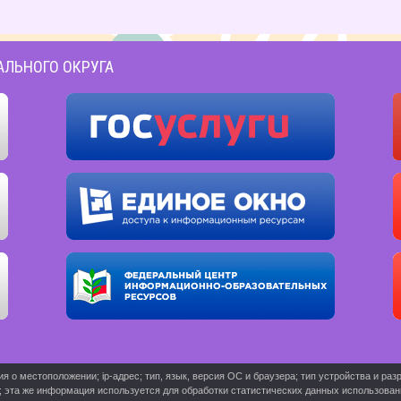
АЛЬНОГО ОКРУГА
о местоположении; ip-адрес; тип, язык, версия ОС и браузера; тип устройства и разр
ь; эта же информация используется для обработки статистических данных использова