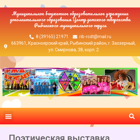
Муниципальное бюджетное образовательное учреждение
дополнительного образования Центр детского творчества
Рыбинского муниципального округа
8 (39165) 21971
rib-rcdt@mail.ru
663961, Красноярский край, Рыбинский район, г. Заозерный,
ул. Смирнова, 38, корп. 2
Поэтическая выставка