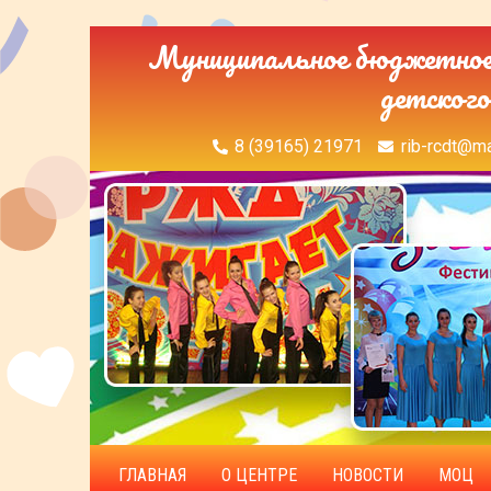
Муниципальное бюджетное 
детского
8 (39165) 21971
rib-rcdt@ma
ГЛАВНАЯ
О ЦЕНТРЕ
НОВОСТИ
МОЦ