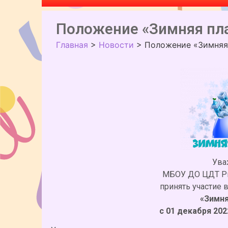
Положение «Зимняя пла
Главная
>
Новости
>
Положение «Зимняя
Ува
МБОУ ДО ЦДТ Ры
принять участие 
«Зимня
с 01 декабря 202