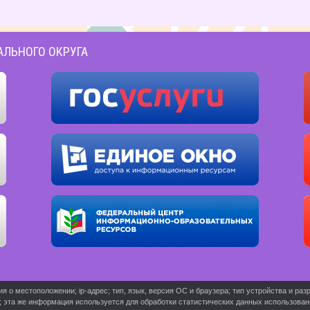
АЛЬНОГО ОКРУГА
о местоположении; ip-адрес; тип, язык, версия ОС и браузера; тип устройства и разр
ь; эта же информация используется для обработки статистических данных использова