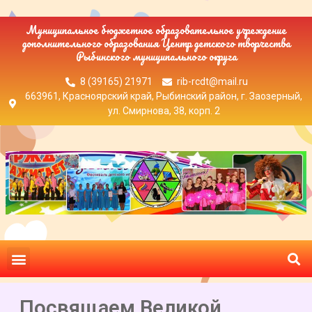
Муниципальное бюджетное образовательное учреждение
дополнительного образования Центр детского творчества
Рыбинского муниципального округа
8 (39165) 21971
rib-rcdt@mail.ru
663961, Красноярский край, Рыбинский район, г. Заозерный,
ул. Смирнова, 38, корп. 2
Посвящаем Великой