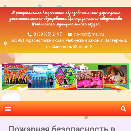
Муниципальное бюджетное образовательное учреждение
дополнительного образования Центр детского творчества
Рыбинского муниципального округа
8 (39165) 21971
rib-rcdt@mail.ru
663961, Красноярский край, Рыбинский район, г. Заозерный,
ул. Смирнова, 38, корп. 2
Пожарная безопасность в