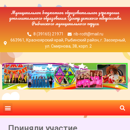
Муниципальное бюджетное образовательное учреждение
дополнительного образования Центр детского творчества
Рыбинского муниципального округа
8 (39165) 21971
rib-rcdt@mail.ru
663961, Красноярский край, Рыбинский район, г. Заозерный,
ул. Смирнова, 38, корп. 2
Приняли участие