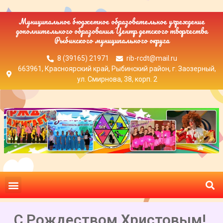
Муниципальное бюджетное образовательное учреждение
дополнительного образования Центр детского творчества
Рыбинского муниципального округа
8 (39165) 21971
rib-rcdt@mail.ru
663961, Красноярский край, Рыбинский район, г. Заозерный,
ул. Смирнова, 38, корп. 2
С Рождеством Христовым!