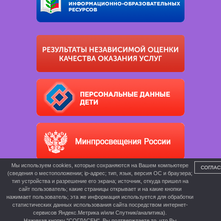
Мы используем cookies, которые сохраняются на Вашем компьютере
СОГЛАС
(сведения о местоположении; ip-адрес; тип, язык, версия ОС и браузера;
тип устройства и разрешение его экрана; источник, откуда пришел на
сайт пользователь; какие страницы открывает и на какие кнопки
нажимает пользователь; эта же информация используется для обработки
статистических данных использования сайта посредством интернет-
сервисов Яндекс.Метрика и/или Спутник/аналитика).
Нажимая кнопку "СОГЛАСЕН", Вы подтверждаете то, что Вы