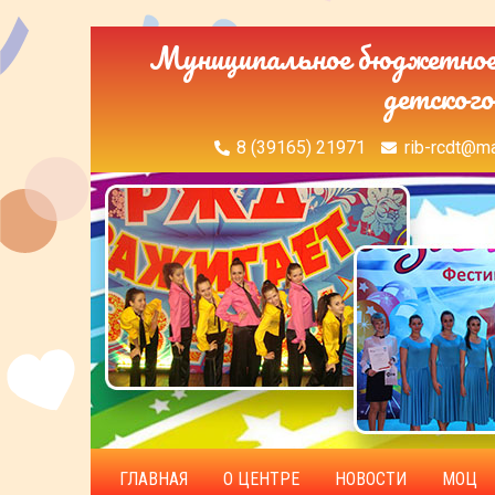
Муниципальное бюджетное 
детского
8 (39165) 21971
rib-rcdt@ma
ГЛАВНАЯ
О ЦЕНТРЕ
НОВОСТИ
МОЦ