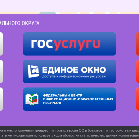
АЛЬНОГО ОКРУГА
о местоположении; ip-адрес; тип, язык, версия ОС и браузера; тип устройства и разр
ь; эта же информация используется для обработки статистических данных использова