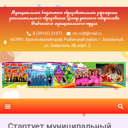
Муниципальное бюджетное образовательное учреждение
дополнительного образования Центр детского творчества
Рыбинского муниципального округа
8 (39165) 21971
rib-rcdt@mail.ru
663961, Красноярский край, Рыбинский район, г. Заозерный,
ул. Смирнова, 38, корп. 2
Стартует муниципальный