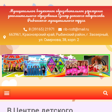
Муниципальное бюджетное образовательное учреждение
дополнительного образования Центр детского творчества
Рыбинского муниципального округа
8 (39165) 21971
rib-rcdt@mail.ru
663961, Красноярский край, Рыбинский район, г. Заозерный,
ул. Смирнова, 38, корп. 2
В Центре детского