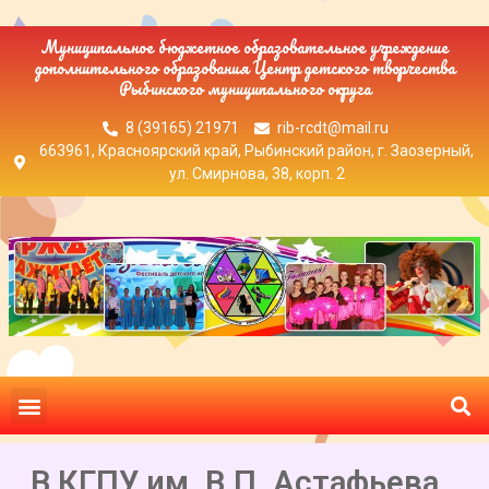
Муниципальное бюджетное образовательное учреждение
дополнительного образования Центр детского творчества
Рыбинского муниципального округа
8 (39165) 21971
rib-rcdt@mail.ru
663961, Красноярский край, Рыбинский район, г. Заозерный,
ул. Смирнова, 38, корп. 2
В КГПУ им. В.П. Астафьева