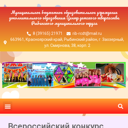
Муниципальное бюджетное образовательное учреждение
дополнительного образования Центр детского творчества
Рыбинского муниципального округа
8 (39165) 21971
rib-rcdt@mail.ru
663961, Красноярский край, Рыбинский район, г. Заозерный,
ул. Смирнова, 38, корп. 2
Всероссийский конкурс