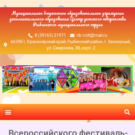
Муниципальное бюджетное образовательное учреждение
дополнительного образования Центр детского творчества
Рыбинского муниципального округа
8 (39165) 21971
rib-rcdt@mail.ru
663961, Красноярский край, Рыбинский район, г. Заозерный,
ул. Смирнова, 38, корп. 2
Всероссийского фестиваль-