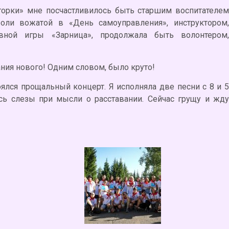
горки» мне посчастливилось быть старшим воспитателем
роли вожатой в «День самоуправления», инструктором,
ивной игры «Зарница», продолжала быть волонтером,
ния нового! Одним словом, было круто!
оялся прощальный концерт. Я исполняла две песни с 8 и 5
сь слезы при мысли о расставании. Сейчас грущу и жду