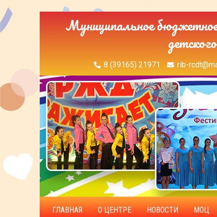
Муниципальное бюджетное 
детского
8 (39165) 21971
rib-rcdt@ma
ГЛАВНАЯ
О ЦЕНТРЕ
НОВОСТИ
МОЦ