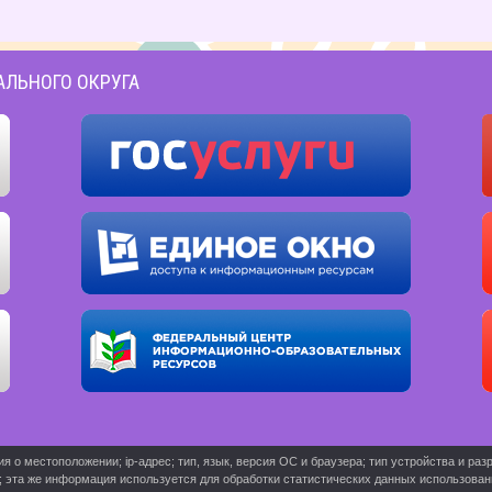
АЛЬНОГО ОКРУГА
о местоположении; ip-адрес; тип, язык, версия ОС и браузера; тип устройства и разр
ь; эта же информация используется для обработки статистических данных использова