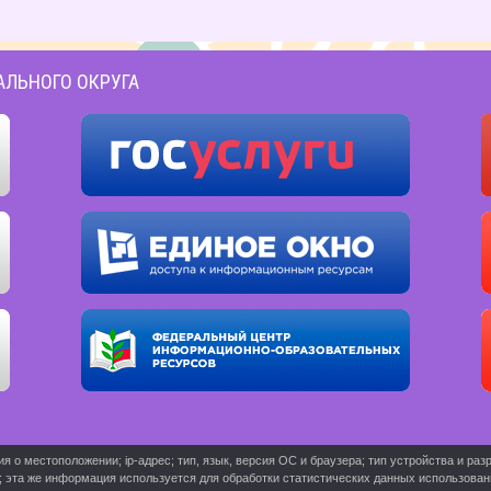
АЛЬНОГО ОКРУГА
о местоположении; ip-адрес; тип, язык, версия ОС и браузера; тип устройства и разр
ь; эта же информация используется для обработки статистических данных использова