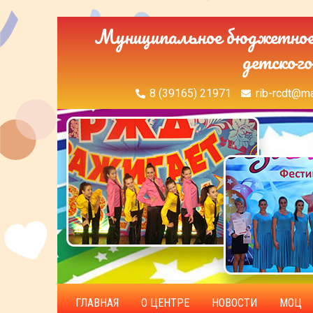
Муниципальное бюджетное 
детского
8 (39165) 21971
rib-rcdt@ma
ГЛАВНАЯ
О ЦЕНТРЕ
НОВОСТИ
МОЦ